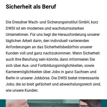
Technische Sicherheit
Geschäftsleitung
Hafensicherheit gem. ISPS-Code
Karriere
Sicherheit als Beruf
Mobile Sicherheit
Qualität
Alarmüberwachung
Sicherheit als Beruf
Museale Sicherheit
Jobbörse
Weitere Dienstleistungen
Nachhaltigkeit
Alarmverfolgung & Interventionsdienst
Ausbildung
Aufschalten Ihrer Alarmanlage
Objekt- & Werkschutz
Die Dresdner Wach- und Sicherungsinstitut GmbH, kurz
Umweltschutz
Arbeitnehmerüberlassung
Weiterbildung und Quereinstieg
Geld- & Werttransport
Digitaler Empfang
Rezeptionsdienst
DWSI ist ein modernes und wachstumsstarkes
Grundsatzerklärung (LkSG)
Arbeitsschutz
Mobile Baustellenbewachung
Drohnen
Unternehmen. Für uns liegt die Herausforderung unserer
Sicherheit für die Luftfahrt
Hinweisgeberportal (HinSchG und LkSG)
Betriebs- und Werkfeuerwehr
täglichen Arbeit darin, den individuell variierenden
Revierstreifendienst
Elektronisches Wachbuch
Sicherheit für KRITIS
Anforderungen an das Sicherheitsbedürfnis unserer
Betrieblicher Rettungsdienst
Urlaubsservice
KWS Video Control
Sicherheit im Justizvollzug
Kunden voll und ganz nachzukommen. Wenn Sicherheit
Brandposten
Notruf- & Serviceleitstelle
Shopguards
auch Ihre Berufung sein könnte, dann informieren Sie
Bundeswehrliegenschaften
Videofernüberwachung
sich über Aus- und Fortbildungsmöglichkeiten, sowie
Tor- & Empfangsdienst
Consulting
Karrieremöglichkeiten über Jobs in ganz Sachsen und
Veranstaltungsservice
Berlin in unserer Jobbörse. Die DWSI bietet interessante
Diensthundeführer
VIP Service
Jobs, die so breit gefächert und abwechslungsreich sind,
Facility Management
wie unsere Kunden.