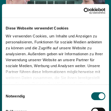
Diese Webseite verwendet Cookies
Wir verwenden Cookies, um Inhalte und Anzeigen zu
personalisieren, Funktionen für soziale Medien anbieten
zu können und die Zugriffe auf unsere Website zu
analysieren. Außerdem geben wir Informationen zu Ihrer
Verwendung unserer Website an unsere Partner für
soziale Medien, Werbung und Analysen weiter. Unsere
Partner führen diese Informationen möglicherweise mit
Experten für besondere
weiteren Daten zusammen, die Sie ihnen bereitgestellt
Anforderungen
oder die sie im Rahmen Ihrer Nutzung der Dienste
gesammelt haben. Wenn Sie Ihre Einwilligung zur
Einwilligungsauswahl
DWSI ist ein modernes Sicherheitsunternehmen, das
Datenverarbeitung Ihrer Nutzerdaten erteilen, willigen Sie
Notwendig
sowohl Neueinsteigern, Quereinsteigern als auch
auch in die Übermittlung personenbezogener Daten in die
erfahrenen Sicherheitsprofis vielfältige und spannende
USA ein. Einige Dienstleister, deren Diensten wir uns
Perspektiven bietet. Wir nehmen die Qualifikation unserer