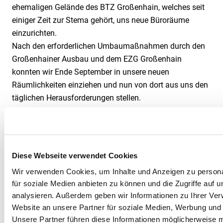
ehemaligen Gelände des BTZ Großenhain, welches seit
einiger Zeit zur Stema gehört, uns neue Büroräume
einzurichten.
Nach den erforderlichen Umbaumaßnahmen durch den
Großenhainer Ausbau und dem EZG Großenhain
konnten wir Ende September in unsere neuen
Räumlichkeiten einziehen und nun von dort aus uns den
täglichen Herausforderungen stellen.
Wir bedanken uns bei allen beteiligten Firmen, der Stema
Metalleichtbau GmbH als neuer Vermieter, unserer
Geschäftsleitung und den Helfern von DWSI aus
Dresden und unserer Niederlassung für die
Diese Webseite verwendet Cookies
Unterstützung das wir zum offiziell 01. Oktober 2023
Wir verwenden Cookies, um Inhalte und Anzeigen zu persona
unsere neuen Räume nutzen konnten.
für soziale Medien anbieten zu können und die Zugriffe auf 
Mit viel Platz, in neu renovierten Räumen sind wir jetzt
analysieren. Außerdem geben wir Informationen zu Ihrer Ve
am neuen Standort für Sie da.
Website an unsere Partner für soziale Medien, Werbung und 
Unsere Partner führen diese Informationen möglicherweise m