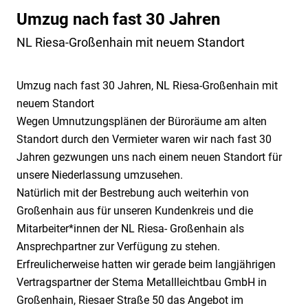
Technische Sicherheit
Geschäftsleitung
Hafensicherheit gem. ISPS-Code
Karriere
Umzug nach fast 30 Jahren
Mobile Sicherheit
Qualität
Alarmüberwachung
Sicherheit als Beruf
Museale Sicherheit
Jobbörse
NL Riesa-Großenhain mit neuem Standort
Weitere Dienstleistungen
Nachhaltigkeit
Alarmverfolgung & Interventionsdienst
Ausbildung
Aufschalten Ihrer Alarmanlage
Objekt- & Werkschutz
Umweltschutz
Arbeitnehmerüberlassung
Weiterbildung und Quereinstieg
Geld- & Werttransport
Digitaler Empfang
Rezeptionsdienst
Umzug nach fast 30 Jahren, NL Riesa-Großenhain mit
Grundsatzerklärung (LkSG)
Arbeitsschutz
Mobile Baustellenbewachung
Drohnen
Sicherheit für die Luftfahrt
neuem Standort
Hinweisgeberportal (HinSchG und LkSG)
Betriebs- und Werkfeuerwehr
Revierstreifendienst
Elektronisches Wachbuch
Wegen Umnutzungsplänen der Büroräume am alten
Sicherheit für KRITIS
Betrieblicher Rettungsdienst
Standort durch den Vermieter waren wir nach fast 30
Urlaubsservice
KWS Video Control
Sicherheit im Justizvollzug
Jahren gezwungen uns nach einem neuen Standort für
Brandposten
Notruf- & Serviceleitstelle
Shopguards
unsere Niederlassung umzusehen.
Bundeswehrliegenschaften
Videofernüberwachung
Tor- & Empfangsdienst
Natürlich mit der Bestrebung auch weiterhin von
Consulting
Großenhain aus für unseren Kundenkreis und die
Veranstaltungsservice
Diensthundeführer
Mitarbeiter*innen der NL Riesa- Großenhain als
VIP Service
Ansprechpartner zur Verfügung zu stehen.
Facility Management
Erfreulicherweise hatten wir gerade beim langjährigen
Vertragspartner der Stema Metallleichtbau GmbH in
Großenhain, Riesaer Straße 50 das Angebot im