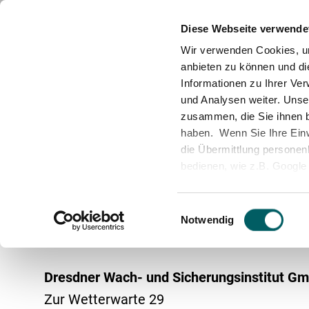
News
Standorte
Partner & Abteilungen
M
Diese Webseite verwende
Wir verwenden Cookies, um
anbieten zu können und di
Informationen zu Ihrer Ve
und Analysen weiter. Unse
zusammen, die Sie ihnen b
haben. Wenn Sie Ihre Einwi
die Übermittlung personenb
bedienen, wie z.B. Google 
Home
Impressum
unserer Datenschutzerklär
Personelle Sicherheit
Geschäftsleitung
Sicherheit als Beruf
Technisch
Qualität
Ausbildu
durch deren Zertifizierun
Impressum
Einwilligungsauswahl
Shield 2.0 -
https://www.
Notwendig
europäischen Datenschut
Dresdner Wach- und Sicherungsinstitut G
Änderung der Cookie-Aus
Zur Wetterwarte 29
Sie können Ihre Einwilligu