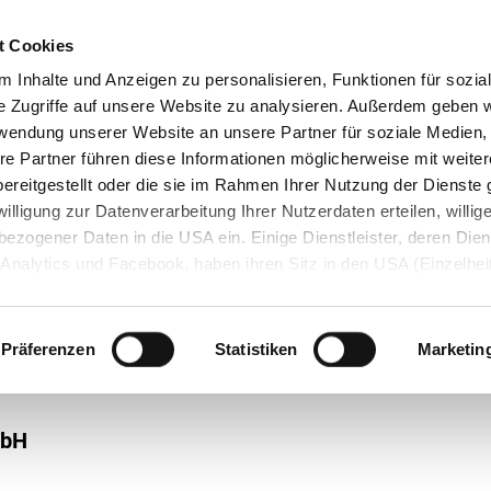
itarbeiter*innen
Broschüre
t Cookies
 Inhalte und Anzeigen zu personalisieren, Funktionen für sozia
e Zugriffe auf unsere Website zu analysieren. Außerdem geben w
rwendung unserer Website an unsere Partner für soziale Medien
Startseite
Dienstleistungen
Un
re Partner führen diese Informationen möglicherweise mit weite
ereitgestellt oder die sie im Rahmen Ihrer Nutzung der Dienst
lligung zur Datenverarbeitung Ihrer Nutzerdaten erteilen, willig
ezogener Daten in die USA ein. Einige Dienstleister, deren Dien
Analytics und Facebook, haben ihren Sitz in den USA (Einzelhei
ung). Trotzdem steht die Zusammenarbeit mit Dienstleistern a
e Sicherheit
ng
Mobile Sicherheit
Nachhaltigkeit
Weiterbildung und Quere
g und Listung über den Data Privacy Framework – kurz: DPF (sog
dataprivacyframework.gov/s/
) gegenwärtig im Einklang mit de
Präferenzen
Statistiken
Marketin
z.
mbH
wahl/Widerruf der Einwilligung
ng jederzeit widerrufen, indem Sie auf das "
CO
"-Symbol links unt