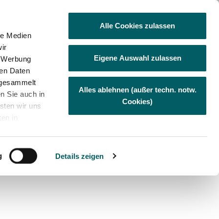
Besuchen Sie uns auf Facebook
Visit us at Linkedin
Visit us at Xing
Besuchen Sie uns au
Besuchen Sie
Alle Cookies zulassen
le Medien
ir
Eigene Auswahl zulassen
, Werbung
ternehmen
Karriere
Jobbörse
ren Daten
e gesammelt
Alles ablehnen (außer techn. notw.
en Sie auch in
Cookies)
sten wir uns
ten in
us den USA
instieg
Weitere Dienstleistungen
Umweltschutz
. Privacy
m
g
Details zeigen
en auf der