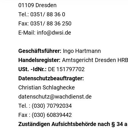
Seite (weiß auf grünem Hin
01109 Dresden
Tel.: 0351/ 88 36 0
Datenschutzerklärung un
Fax: 0351/ 88 36 250
Hafensicherheit gem. ISPS-Code
Alarmü
Grundsatzerklärung (LkSG)
Hinweisg
Folgende Kategorien von C
E-Mail: info@dwsi.de
Museale Sicherheit
Aufschal
und LkSG
Objekt- & Werkschutz
Digitale
Geschäftsführer:
Ingo Hartmann
Rezeptionsdienst
Drohnen
Handelsregister:
Amtsgericht Dresden HRB
Sicherheit für die Luftfahrt
Elektro
USt. -IdNr.:
DE 151797702
Sicherheit für KRITIS
KWS Vid
Datenschutzbeauftragter:
Christian Schlaghecke
Sicherheit im Justizvollzug
Notruf- &
datenschutz@wachdienst.de
Shopguards
Videofe
Tel. : (030) 70792034
Tor- & Empfangsdienst
Fax : (030) 60839442
Veranstaltungsservice
Zuständigen Aufsichtsbehörde nach § 34 