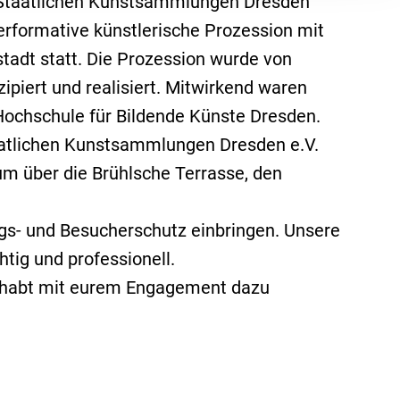
Staatlichen Kunstsammlungen Dresden
erformative künstlerische Prozession mit
stadt statt. Die Prozession wurde von
Arbeitnehmerüberlassung
piert und realisiert. Mitwirkend waren
Arbeitsschutz
ochschule für Bildende Künste Dresden.
atlichen Kunstsammlungen Dresden e.V.
Betriebs- und Werkfeuerwehr
hung
 über die Brühlsche Terrasse, den
Betrieblicher Rettungsdienst
Brandposten
gs- und Besucherschutz einbringen. Unsere
Bundeswehrliegenschaften
tig und professionell.
Consulting
hr habt mit eurem Engagement dazu
Diensthundeführer
.
Facility Management