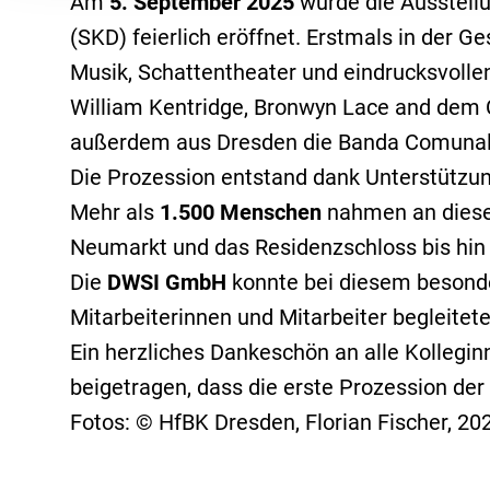
Am
5. September 2025
wurde die Ausstell
Seite (weiß auf grünem Hin
(SKD) feierlich eröffnet. Erstmals in der 
Datenschutzerklärung un
Musik, Schattentheater und eindrucksvollen
Hafensicherheit gem. ISPS-Code
Alarmü
William Kentridge, Bronwyn Lace and dem C
Grundsatzerklärung (LkSG)
Hinweisg
Folgende Kategorien von C
Museale Sicherheit
Aufschal
außerdem aus Dresden die Banda Comunale,
und LkSG
Die Prozession entstand dank Unterstütz
Objekt- & Werkschutz
Digitale
Mehr als
1.500 Menschen
nahmen an diese
Rezeptionsdienst
Drohnen
Neumarkt und das Residenzschloss bis hin
Sicherheit für die Luftfahrt
Elektro
Die
DWSI GmbH
konnte bei diesem besonde
Sicherheit für KRITIS
KWS Vid
Mitarbeiterinnen und Mitarbeiter begleitet
Sicherheit im Justizvollzug
Notruf- &
Ein herzliches Dankeschön an alle Kollegi
Shopguards
Videofe
beigetragen, dass die erste Prozession de
Tor- & Empfangsdienst
Fotos: © HfBK Dresden, Florian Fischer, 20
Veranstaltungsservice