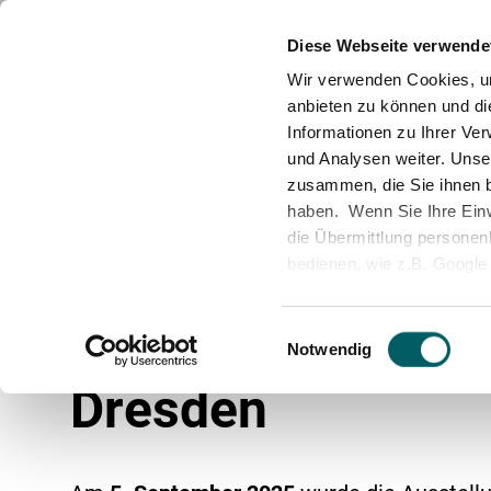
News
Standorte
Partner & Abteilungen
M
Diese Webseite verwende
Wir verwenden Cookies, um
anbieten zu können und di
Informationen zu Ihrer Ve
und Analysen weiter. Unse
zusammen, die Sie ihnen b
haben. Wenn Sie Ihre Einwi
die Übermittlung personenb
bedienen, wie z.B. Google 
Home
News
DWSI unterstützt erste S
unserer Datenschutzerklär
Personelle Sicherheit
Geschäftsleitung
Sicherheit als Beruf
Technisch
Qualität
Ausbildu
durch deren Zertifizierun
DWSI unterstützt
Einwilligungsauswahl
Shield 2.0 -
https://www.
Notwendig
europäischen Datenschut
Dresden
Änderung der Cookie-Aus
Sie können Ihre Einwilligu