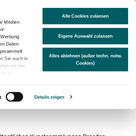
Besuchen Sie uns auf Facebook
Visit us at Linkedin
Visit us at Xing
Besuchen Sie uns au
Besuchen Sie
Alle Cookies zulassen
le Medien
ir
Eigene Auswahl zulassen
, Werbung
ternehmen
Karriere
Jobbörse
ren Daten
e gesammelt
Alles ablehnen (außer techn. notw.
en Sie auch in
Cookies)
sten wir uns
ten in
us den USA
instieg
Weitere Dienstleistungen
Umweltschutz
. Privacy
n „Foot Power“ in
m
g
Details zeigen
en auf der