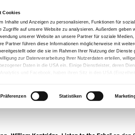
itarbeiter*innen
Broschüre
t Cookies
 Inhalte und Anzeigen zu personalisieren, Funktionen für sozia
e Zugriffe auf unsere Website zu analysieren. Außerdem geben w
rwendung unserer Website an unsere Partner für soziale Medien
Startseite
Dienstleistungen
Un
re Partner führen diese Informationen möglicherweise mit weite
ereitgestellt oder die sie im Rahmen Ihrer Nutzung der Dienst
lligung zur Datenverarbeitung Ihrer Nutzerdaten erteilen, willig
ezogener Daten in die USA ein. Einige Dienstleister, deren Dien
Analytics und Facebook, haben ihren Sitz in den USA (Einzelhei
KD-Prozession „Foot Power“ in Dresden
ung). Trotzdem steht die Zusammenarbeit mit Dienstleistern a
e Sicherheit
ng
Mobile Sicherheit
Nachhaltigkeit
Weiterbildung und Quere
g und Listung über den Data Privacy Framework – kurz: DPF (sog
 erste SKD-Prozessio
dataprivacyframework.gov/s/
) gegenwärtig im Einklang mit de
Präferenzen
Statistiken
Marketin
z.
wahl/Widerruf der Einwilligung
ng jederzeit widerrufen, indem Sie auf das "
CO
"-Symbol links unt