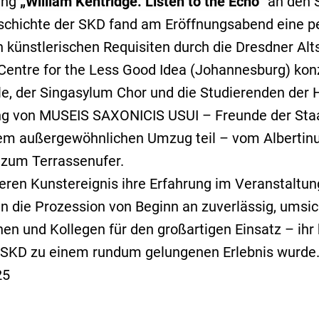
ung
„William Kentridge. Listen to the Echo“
an den 
tergrund) klicken.
Geschichte der SKD fand am Eröffnungsabend eine p
d Cookie-Richtlinie
|
Impressum
 künstlerischen Requisiten durch die Dresdner Alt
berwachung
Alarmverfolgung &
entre for the Less Good Idea (Johannesburg) konzi
eberportal (HinSchG
ookies werden durch uns eingesetzt:
Interventionsdienst
ten Ihrer Alarmanlage
 der Singasylum Chor und die Studierenden der H
)
Geld- & Werttransport
ung von MUSEIS SAXONICIS USUI – Freunde der Sta
r Empfang
Mobile Baustellenbewac
m außergewöhnlichen Umzug teil – vom Albertinum
 zum Terrassenufer.
Revierstreifendienst
nisches Wachbuch
ren Kunstereignis ihre Erfahrung im Veranstaltun
Urlaubsservice
eo Control
en die Prozession von Beginn an zuverlässig, umsich
 Serviceleitstelle
nnen und Kollegen für den großartigen Einsatz – i
rnüberwachung
r SKD zu einem rundum gelungenen Erlebnis wurde
25