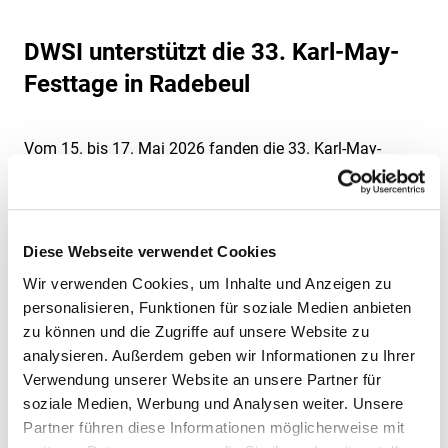
Technische Sicherheit
Geschäftsleitung
Hafensicherheit gem. ISPS-Code
Karriere
Mobile Sicherheit
Qualität
DWSI unterstützt die 33. Karl-May-
Alarmüberwachung
Sicherheit als Beruf
Museale Sicherheit
Jobbörse
Weitere Dienstleistungen
Nachhaltigkeit
Alarmverfolgung & Interventionsdienst
Ausbildung
Festtage in Radebeul
Aufschalten Ihrer Alarmanlage
Objekt- & Werkschutz
Umweltschutz
Arbeitnehmerüberlassung
Weiterbildung und Quereinstieg
Geld- & Werttransport
Digitaler Empfang
Rezeptionsdienst
Grundsatzerklärung (LkSG)
Arbeitsschutz
Mobile Baustellenbewachung
Drohnen
Sicherheit für die Luftfahrt
Vom 15. bis 17. Mai 2026 fanden die 33. Karl-May-
Hinweisgeberportal (HinSchG und LkSG)
Betriebs- und Werkfeuerwehr
Revierstreifendienst
Festtage in Radebeul unter dem Motto
„Fest im Sattel“
Elektronisches Wachbuch
Sicherheit für KRITIS
Betrieblicher Rettungsdienst
statt. Tausende Besucherinnen und Besucher erlebten
Urlaubsservice
KWS Video Control
Sicherheit im Justizvollzug
ein abwechslungsreiches Programm mit Westerncamps,
Brandposten
Notruf- & Serviceleitstelle
Shopguards
Stuntshows, der traditionellen Sternreiterparade sowie
Diese Webseite verwendet Cookies
Bundeswehrliegenschaften
Videofernüberwachung
Tor- & Empfangsdienst
zahlreichen kulturellen Höhepunkten rund um das Karl-
Wir verwenden Cookies, um Inhalte und Anzeigen zu
Consulting
May-Museum.
Veranstaltungsservice
personalisieren, Funktionen für soziale Medien anbieten
Diensthundeführer
Die DWSI GmbH unterstützte die Veranstaltung mit
zu können und die Zugriffe auf unsere Website zu
VIP Service
analysieren. Außerdem geben wir Informationen zu Ihrer
einem umfangreichen Team in den Bereichen
Facility Management
Verwendung unserer Website an unsere Partner für
Veranstaltungssicherheit, Ordnerdienst, Kassenbetrieb,
soziale Medien, Werbung und Analysen weiter. Unsere
Nachtbewachung, Besucherservice, Kindersuchdienst
Partner führen diese Informationen möglicherweise mit
sowie bei der Umsetzung des Sicherheitskonzeptes
.