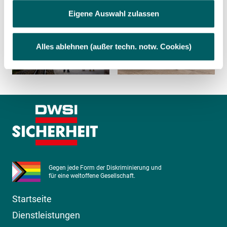
Sie können Ihre Einwilligung jederzeit widerrufen, indem
Eigene Auswahl zulassen
Sie auf das "
CO
"-Symbol links unten auf der Seite (weiß
auf grünem Hintergrund) klicken.
Alles ablehnen (außer techn. notw. Cookies)
Datenschutzerklärung und Cookie-
Richtlinie
|
Impressum
Folgende Kategorien von Cookies werden durch uns
eingesetzt:
Gegen jede Form der Diskriminierung und
für eine weltoffene Gesellschaft.
Startseite
Dienstleistungen