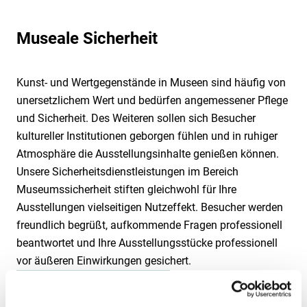
Technische Sicherheit
Geschäftsleitung
Hafensicherheit gem. ISPS-Code
Karriere
Mobile Sicherheit
Qualität
Alarmüberwachung
Sicherheit als Beruf
Museale Sicherheit
Museale Sicherheit
Jobbörse
Weitere Dienstleistungen
Nachhaltigkeit
Alarmverfolgung & Interventionsdienst
Ausbildung
Aufschalten Ihrer Alarmanlage
Objekt- & Werkschutz
Umweltschutz
Arbeitnehmerüberlassung
Weiterbildung und Quereinstieg
Geld- & Werttransport
Digitaler Empfang
Rezeptionsdienst
Kunst- und Wertgegenstände in Museen sind häufig von
Grundsatzerklärung (LkSG)
Arbeitsschutz
Mobile Baustellenbewachung
Drohnen
unersetzlichem Wert und bedürfen angemessener Pflege
Sicherheit für die Luftfahrt
Hinweisgeberportal (HinSchG und LkSG)
Betriebs- und Werkfeuerwehr
Revierstreifendienst
und Sicherheit. Des Weiteren sollen sich Besucher
Elektronisches Wachbuch
Sicherheit für KRITIS
kultureller Institutionen geborgen fühlen und in ruhiger
Betrieblicher Rettungsdienst
Urlaubsservice
KWS Video Control
Sicherheit im Justizvollzug
Atmosphäre die Ausstellungsinhalte genießen können.
Brandposten
Notruf- & Serviceleitstelle
Shopguards
Unsere Sicherheitsdienstleistungen im Bereich
Bundeswehrliegenschaften
Videofernüberwachung
Tor- & Empfangsdienst
Museumssicherheit stiften gleichwohl für Ihre
Consulting
Ausstellungen vielseitigen Nutzeffekt. Besucher werden
Veranstaltungsservice
Diensthundeführer
freundlich begrüßt, aufkommende Fragen professionell
VIP Service
beantwortet und Ihre Ausstellungsstücke professionell
Facility Management
vor äußeren Einwirkungen gesichert.
Angebot anfordern