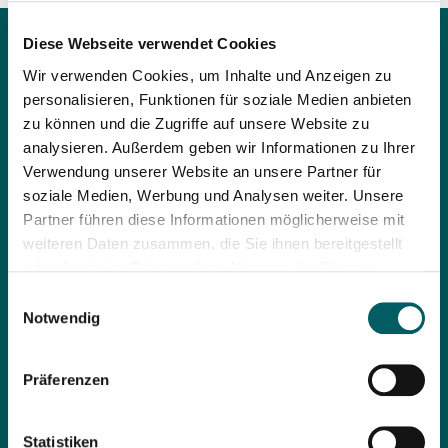
Diese Webseite verwendet Cookies
Wir verwenden Cookies, um Inhalte und Anzeigen zu
personalisieren, Funktionen für soziale Medien anbieten
zu können und die Zugriffe auf unsere Website zu
analysieren. Außerdem geben wir Informationen zu Ihrer
Verwendung unserer Website an unsere Partner für
soziale Medien, Werbung und Analysen weiter. Unsere
Partner führen diese Informationen möglicherweise mit
weiteren Daten zusammen, die Sie ihnen bereitgestellt
oder die sie im Rahmen Ihrer Nutzung der Dienste
gesammelt haben. Wenn Sie Ihre Einwilligung zur
Einwilligungsauswahl
Datenverarbeitung Ihrer Nutzerdaten erteilen, willigen Sie
Notwendig
Unsere Leistungen im Bereich
auch in die Übermittlung personenbezogener Daten in die
USA ein. Einige Dienstleister, deren Diensten wir uns
Museale Sicherheit:
Präferenzen
bedienen, wie z.B. Google Analytics und Facebook,
Aufsichtsdienste
haben ihren Sitz in den USA (Einzelheiten in unserer
Einlasskontrollen
Datenschutzerklärung). Trotzdem steht die
Statistiken